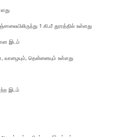
்ளது
ாலையிலிருந்து 1 கி.மீ தூரத்தில் உள்ளது
யான இடம்
 வாழையும், தென்னையும் உள்ளது
ஏற்ற இடம்