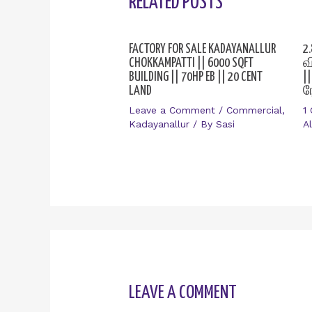
RELATED POSTS
FACTORY FOR SALE KADAYANALLUR
2
CHOKKAMPATTI || 6000 SQFT
வ
BUILDING || 70HP EB || 20 CENT
|
LAND
ர
Leave a Comment
/
Commercial
,
1
Kadayanallur
/ By
Sasi
A
LEAVE A COMMENT