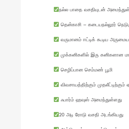
நல்ல பாதை வசதியுடன் அமைந்துள
தென்காசி – கடையநல்லூர் நெடுஞ்ச
வருமானம் ஈட்டிக் கூடிய அருமை
முக்கனிகளில் இரு கனிகளான மா,
செழிப்பான செம்மண் பூமி
விவசாயத்திற்கும் முதலீட்டிற்கும் 
ஃபார்ம் ஹவுஸ் அமைந்துள்ளது
20 அடி ரோடு வசதி அடங்கியது