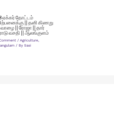
.8 ஏக்கர் தோட்டம்
ிற்பனைக்கு || தனி கிணறு
| வாழை || ரோஜா || தார்
ோடு வசதி || ஆலங்குளம்
 Comment
/
Agriculture
,
langulam
/ By
Sasi