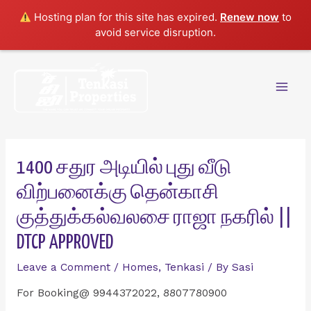
Hosting plan for this site has expired.
Renew now
to
avoid service disruption.
Skip
to
content
Mai
Men
1400 சதுர அடியில் புது வீடு
விற்பனைக்கு தென்காசி
குத்துக்கல்வலசை ராஜா நகரில் ||
DTCP APPROVED
Leave a Comment
/
Homes
,
Tenkasi
/ By
Sasi
For Booking@ 9944372022, 8807780900