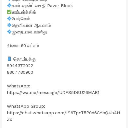
காம்பவுண்ட் வசதி Paver Block
கார்பார்க்கிங்
போர்வெல்
தெளிவான ஆவணம்
முறையான வாஸ்து
விலை: 60 லட்சம்
தொடர்புக்கு
9944372022
8807780900
WhatsApp:
https://wa.me/message/UDFS5DSU26MAB1
WhatsApp Group:
https://chat.whatsapp.com/IS6TpnT5P0d6CYbQ4b4H
Zx