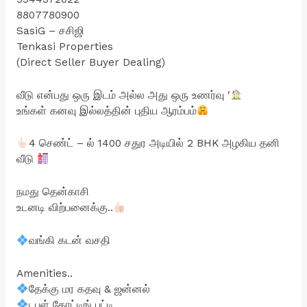
8807780900
SasiG – சசிஜி
Tenkasi Properties
(Direct Seller Buyer Dealing)
வீடு என்பது ஒரு இடம் அல்ல அது ஒரு உணர்வு ′
உங்கள் கனவு இல்லத்தின் புதிய ஆரம்பம்
4 செண்ட் – ல் 1400 சதுர அடியில் 2 BHK அழகிய தனி
வீடு
நமது தென்காசி
உடனடி விற்பனைக்கு..
வங்கி கடன் வசதி
Amenities..
தேக்கு மர கதவு & ஜன்னல்
டபுள் கோட்டிங் பட்டி