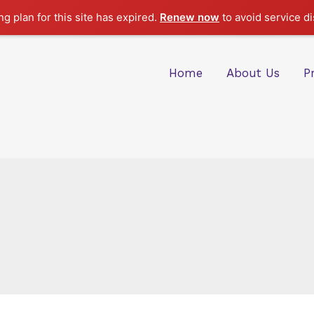
g plan for this site has expired.
Renew now
to avoid service di
Home
About Us
P