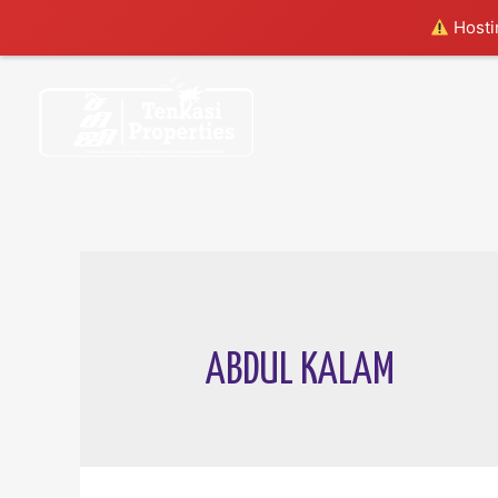
Hostin
Skip
to
content
ABDUL KALAM