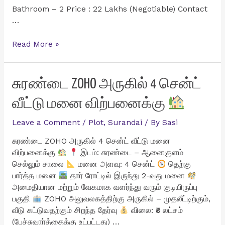
Bathroom – 2 Price : 22 Lakhs (Negotiable) Contact
…
தென்காசி
Read More »
மாவட்டம்
மாதாபுரத்தில்
மிகவும்
சுரண்டை ZOHO அருகில் 4 சென்ட்
குறைவான
வீட்டு மனை விற்பனைக்கு
விலையில்
1BHK
Leave a Comment
/
Plot
,
Surandai
/ By
Sasi
வீடு
விற்பனைக்கு
சுரண்டை ZOHO அருகில் 4 சென்ட் வீட்டு மனை
விற்பனைக்கு
இடம்: சுரண்டை – ஆனைகுளம்
செல்லும் சாலை
மனை அளவு: 4 சென்ட்
தெற்கு
பார்த்த மனை
தார் ரோட்டில் இருந்து 2-வது மனை
அமைதியான மற்றும் வேகமாக வளர்ந்து வரும் குடியிருப்பு
பகுதி
ZOHO அலுவலகத்திற்கு அருகில் – முதலீட்டிற்கும்,
வீடு கட்டுவதற்கும் சிறந்த தேர்வு
விலை: ₹8 லட்சம்
(பேச்சுவார்த்தைக்கு உட்பட்டது) …