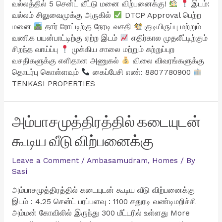
வல்லத்தில் 5 சென்ட் வீட்டு மனை விற்பனைக்கு!
இடம்:
வல்லம் சிலுவைமுக்கு அருகில்
DTCP Approval பெற்ற
மனை
தார் ரோட்டிற்கு நேரடி வசதி
குடியிருப்பு மற்றும்
வணிக பயன்பாட்டிற்கு ஏற்ற இடம்
எதிர்கால முதலீட்டிற்கும்
சிறந்த வாய்ப்பு
முக்கிய சாலை மற்றும் சுற்றுப்புற
வசதிகளுக்கு எளிதான அணுகல்
விலை விவரங்களுக்கு
தொடர்பு கொள்ளவும்
கைப்பேசி எண்: 8807780900
TENKASI PROPERTIES
அம்பாசமுத்திரத்தில் கடையுடன்
கூடிய வீடு விற்பனைக்கு
Leave a Comment
/
Ambasamudram
,
Homes
/ By
Sasi
அம்பாசமுத்திரத்தில் கடையுடன் கூடிய வீடு விற்பனைக்கு
இடம் : 4.25 சென்ட் பரப்பளவு : 1100 சதுரடி வண்டிமறிச்சி
அம்மன் கோவிலில் இருந்து 300 மீட்டரில் உள்ளது More