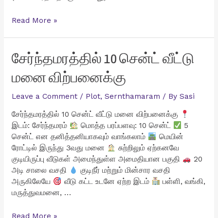
சுரண்டை
Read More »
ZOHO
அருகில்
4
சேர்ந்தமரத்தில் 10 சென்ட் வீட்டு
சென்ட்
மனை விற்பனைக்கு
வீட்டு
மனை
Leave a Comment
/
Plot
,
Sernthamaram
/ By
Sasi
விற்பனைக்கு
சேர்ந்தமரத்தில் 10 சென்ட் வீட்டு மனை விற்பனைக்கு
இடம்: சேர்ந்தமரம்
மொத்த பரப்பளவு: 10 சென்ட்
5
சென்ட் என தனித்தனியாகவும் வாங்கலாம்
மெயின்
ரோட்டில் இருந்து 3வது மனை
சுற்றிலும் ஏற்கனவே
குடியிருப்பு வீடுகள் அமைந்துள்ள அமைதியான பகுதி
20
அடி சாலை வசதி
குடிநீர் மற்றும் மின்சார வசதி
அருகிலேயே
வீடு கட்ட உடனே ஏற்ற இடம்
பள்ளி, வங்கி,
மருத்துவமனை, …
சேர்ந்தமரத்தில்
Read More »