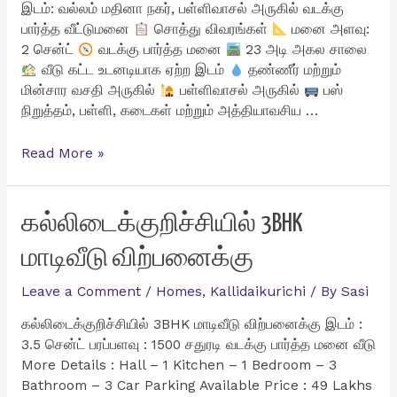
இடம்: வல்லம் மதினா நகர், பள்ளிவாசல் அருகில் வடக்கு
பார்த்த வீட்டுமனை
சொத்து விவரங்கள்
மனை அளவு:
2 சென்ட்
வடக்கு பார்த்த மனை
23 அடி அகல சாலை
வீடு கட்ட உடனடியாக ஏற்ற இடம்
தண்ணீர் மற்றும்
மின்சார வசதி அருகில்
பள்ளிவாசல் அருகில்
பஸ்
நிறுத்தம், பள்ளி, கடைகள் மற்றும் அத்தியாவசிய …
வல்லம்
Read More »
மதினா
நகர்
பள்ளிவாசல்
கல்லிடைக்குறிச்சியில் 3BHK
அருகில்
மாடிவீடு விற்பனைக்கு
2
சென்ட்
Leave a Comment
/
Homes
,
Kallidaikurichi
/ By
Sasi
வீட்டுமனை
விற்பனைக்கு
கல்லிடைக்குறிச்சியில் 3BHK மாடிவீடு விற்பனைக்கு இடம் :
3.5 சென்ட் பரப்பளவு : 1500 சதுரடி வடக்கு பார்த்த மனை வீடு
More Details : Hall – 1 Kitchen – 1 Bedroom – 3
Bathroom – 3 Car Parking Available Price : 49 Lakhs