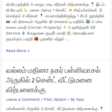
வி.கே.புரத்தில் 3 பழைய மாடி வீடுகள் விற்பனைக்கு
இடம்:
வி.கே.புரம்
மனை அளவு: 1 சென்ட்
சிறப்பம்சங்கள்
மொத்தம் 3 வீடுகள்
பாபநாசத்திலிருந்து 1 கி.மீ. தூரத்தில்
பஸ் நிலையம் அருகில்
சொசைட்டி எதிரில்
2 பக்க
சாலை வசதி (Corner Property)
2 தனித்தனி EB
Service
போதுமான குடிநீர் வசதி
அமைதியான
குடியிருப்பு பகுதி
முதலீடு மற்றும் …
வி.கே.புரத்தில்
Read More »
3
பழைய
மாடி
வல்லம் மதினா நகர் பள்ளிவாசல்
வீடுகள்
அருகில் 2 சென்ட் வீட்டுமனை
விற்பனைக்கு
விற்பனைக்கு
Leave a Comment
/
Plot
,
Vallam
/ By
Sasi
பள்ளிவாசல் அருகில் 2 சென்ட் வீட்டுமனை விற்பனைக்கு