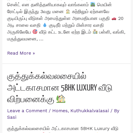
சென்ட் என தனித்தனியாகவும் வாங்கலாம்
மெயின்
ரோட்டில் இருந்து 3வது மனை
சுற்றிலும் ஏற்கனவே
குடியிருப்பு வீடுகள் அமைந்துள்ள அமைதியான பகுதி
20
அடி சாலை வசதி
குடிநீர் மற்றும் மின்சார வசதி
அருகிலேயே
வீடு கட்ட உடனே ஏற்ற இடம்
பள்ளி, வங்கி,
மருத்துவமனை, …
சேர்ந்தமரத்தில்
Read More »
10
சென்ட்
வீட்டு
குத்துக்கல்வலசையில்
மனை
அட்டகாசமான 5BHK LUXURY வீடு
விற்பனைக்கு
விற்பனைக்கு
Leave a Comment
/
Homes
,
Kuthukkalvalasai
/ By
Sasi
குத்துக்கல்வலசையில் அட்டகாசமான 5BHK Luxury வீடு