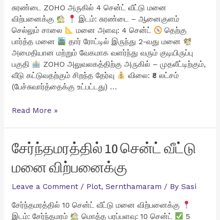
விற்பனைக்கு
சுரண்டை ZOHO அருகில் 4 சென்ட் வீட்டு மனை
விற்பனைக்கு
இடம்: சுரண்டை – ஆனைகுளம்
செல்லும் சாலை
மனை அளவு: 4 சென்ட்
தெற்கு
பார்த்த மனை
தார் ரோட்டில் இருந்து 2-வது மனை
அமைதியான மற்றும் வேகமாக வளர்ந்து வரும் குடியிருப்பு
பகுதி
ZOHO அலுவலகத்திற்கு அருகில் – முதலீட்டிற்கும்,
வீடு கட்டுவதற்கும் சிறந்த தேர்வு
விலை: ₹8 லட்சம்
(பேச்சுவார்த்தைக்கு உட்பட்டது) …
சுரண்டை
Read More »
ZOHO
அருகில்
4
சேர்ந்தமரத்தில் 10 சென்ட் வீட்டு
சென்ட்
மனை விற்பனைக்கு
வீட்டு
மனை
Leave a Comment
/
Plot
,
Sernthamaram
/ By
Sasi
விற்பனைக்கு
சேர்ந்தமரத்தில் 10 சென்ட் வீட்டு மனை விற்பனைக்கு
இடம்: சேர்ந்தமரம்
மொத்த பரப்பளவு: 10 சென்ட்
5