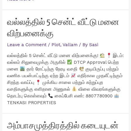
மாடி
வீடு
விற்பனைக்கு
வல்லத்தில் 5 சென்ட் வீட்டு மனை
விற்பனைக்கு
Leave a Comment
/
Plot
,
Vallam
/ By
Sasi
வல்லத்தில் 5 சென்ட் வீட்டு மனை விற்பனைக்கு!
இடம்:
வல்லம் சிலுவைமுக்கு அருகில்
DTCP Approval பெற்ற
மனை
தார் ரோட்டிற்கு நேரடி வசதி
குடியிருப்பு மற்றும்
வணிக பயன்பாட்டிற்கு ஏற்ற இடம்
எதிர்கால முதலீட்டிற்கும்
சிறந்த வாய்ப்பு
முக்கிய சாலை மற்றும் சுற்றுப்புற
வசதிகளுக்கு எளிதான அணுகல்
விலை விவரங்களுக்கு
தொடர்பு கொள்ளவும்
கைப்பேசி எண்: 8807780900
TENKASI PROPERTIES
அம்பாசமுத்திரத்தில் கடையுடன்