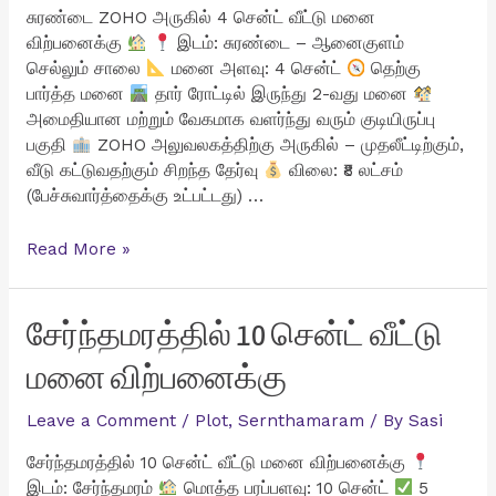
விற்பனைக்கு
சுரண்டை ZOHO அருகில் 4 சென்ட் வீட்டு மனை
விற்பனைக்கு
இடம்: சுரண்டை – ஆனைகுளம்
செல்லும் சாலை
மனை அளவு: 4 சென்ட்
தெற்கு
பார்த்த மனை
தார் ரோட்டில் இருந்து 2-வது மனை
அமைதியான மற்றும் வேகமாக வளர்ந்து வரும் குடியிருப்பு
பகுதி
ZOHO அலுவலகத்திற்கு அருகில் – முதலீட்டிற்கும்,
வீடு கட்டுவதற்கும் சிறந்த தேர்வு
விலை: ₹8 லட்சம்
(பேச்சுவார்த்தைக்கு உட்பட்டது) …
சுரண்டை
Read More »
ZOHO
அருகில்
4
சேர்ந்தமரத்தில் 10 சென்ட் வீட்டு
சென்ட்
மனை விற்பனைக்கு
வீட்டு
மனை
Leave a Comment
/
Plot
,
Sernthamaram
/ By
Sasi
விற்பனைக்கு
சேர்ந்தமரத்தில் 10 சென்ட் வீட்டு மனை விற்பனைக்கு
இடம்: சேர்ந்தமரம்
மொத்த பரப்பளவு: 10 சென்ட்
5