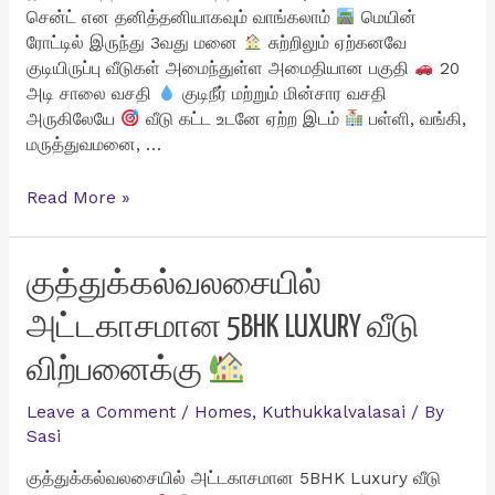
சென்ட் என தனித்தனியாகவும் வாங்கலாம்
மெயின்
ரோட்டில் இருந்து 3வது மனை
சுற்றிலும் ஏற்கனவே
குடியிருப்பு வீடுகள் அமைந்துள்ள அமைதியான பகுதி
20
அடி சாலை வசதி
குடிநீர் மற்றும் மின்சார வசதி
அருகிலேயே
வீடு கட்ட உடனே ஏற்ற இடம்
பள்ளி, வங்கி,
மருத்துவமனை, …
சேர்ந்தமரத்தில்
Read More »
10
சென்ட்
வீட்டு
குத்துக்கல்வலசையில்
மனை
அட்டகாசமான 5BHK LUXURY வீடு
விற்பனைக்கு
விற்பனைக்கு
Leave a Comment
/
Homes
,
Kuthukkalvalasai
/ By
Sasi
குத்துக்கல்வலசையில் அட்டகாசமான 5BHK Luxury வீடு