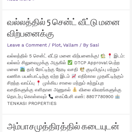
மாடி
வீடு
விற்பனைக்கு
வல்லத்தில் 5 சென்ட் வீட்டு மனை
விற்பனைக்கு
Leave a Comment
/
Plot
,
Vallam
/ By
Sasi
வல்லத்தில் 5 சென்ட் வீட்டு மனை விற்பனைக்கு!
இடம்:
வல்லம் சிலுவைமுக்கு அருகில்
DTCP Approval பெற்ற
மனை
தார் ரோட்டிற்கு நேரடி வசதி
குடியிருப்பு மற்றும்
வணிக பயன்பாட்டிற்கு ஏற்ற இடம்
எதிர்கால முதலீட்டிற்கும்
சிறந்த வாய்ப்பு
முக்கிய சாலை மற்றும் சுற்றுப்புற
வசதிகளுக்கு எளிதான அணுகல்
விலை விவரங்களுக்கு
தொடர்பு கொள்ளவும்
கைப்பேசி எண்: 8807780900
TENKASI PROPERTIES
அம்பாசமுத்திரத்தில் கடையுடன்