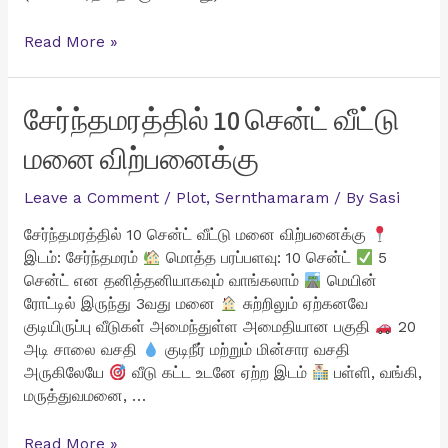
சுரண்டை
Read More »
ZOHO
அருகில்
4
சேர்ந்தமரத்தில் 10 சென்ட் வீட்டு
சென்ட்
மனை விற்பனைக்கு
வீட்டு
மனை
Leave a Comment
/
Plot
,
Sernthamaram
/ By
Sasi
விற்பனைக்கு
சேர்ந்தமரத்தில் 10 சென்ட் வீட்டு மனை விற்பனைக்கு
இடம்: சேர்ந்தமரம்
மொத்த பரப்பளவு: 10 சென்ட்
5
சென்ட் என தனித்தனியாகவும் வாங்கலாம்
மெயின்
ரோட்டில் இருந்து 3வது மனை
சுற்றிலும் ஏற்கனவே
குடியிருப்பு வீடுகள் அமைந்துள்ள அமைதியான பகுதி
20
அடி சாலை வசதி
குடிநீர் மற்றும் மின்சார வசதி
அருகிலேயே
வீடு கட்ட உடனே ஏற்ற இடம்
பள்ளி, வங்கி,
மருத்துவமனை, …
சேர்ந்தமரத்தில்
Read More »