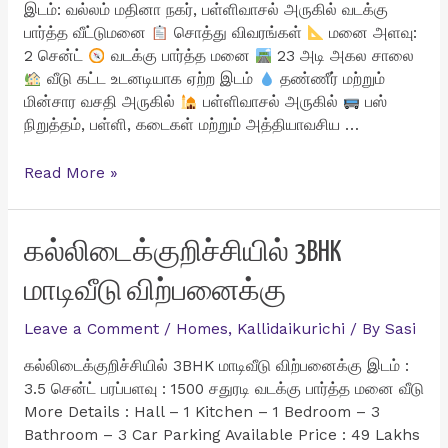
இடம்: வல்லம் மதினா நகர், பள்ளிவாசல் அருகில் வடக்கு
பார்த்த வீட்டுமனை
சொத்து விவரங்கள்
மனை அளவு:
2 சென்ட்
வடக்கு பார்த்த மனை
23 அடி அகல சாலை
வீடு கட்ட உடனடியாக ஏற்ற இடம்
தண்ணீர் மற்றும்
மின்சார வசதி அருகில்
பள்ளிவாசல் அருகில்
பஸ்
நிறுத்தம், பள்ளி, கடைகள் மற்றும் அத்தியாவசிய …
வல்லம்
Read More »
மதினா
நகர்
பள்ளிவாசல்
கல்லிடைக்குறிச்சியில் 3BHK
அருகில்
மாடிவீடு விற்பனைக்கு
2
சென்ட்
Leave a Comment
/
Homes
,
Kallidaikurichi
/ By
Sasi
வீட்டுமனை
விற்பனைக்கு
கல்லிடைக்குறிச்சியில் 3BHK மாடிவீடு விற்பனைக்கு இடம் :
3.5 சென்ட் பரப்பளவு : 1500 சதுரடி வடக்கு பார்த்த மனை வீடு
More Details : Hall – 1 Kitchen – 1 Bedroom – 3
Bathroom – 3 Car Parking Available Price : 49 Lakhs