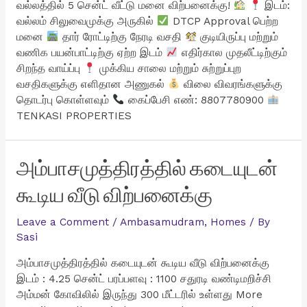
வல்லத்தில் 5 சென்ட் வீட்டு மனை விற்பனைக்கு!
இடம்:
வல்லம் சிலுவைமுக்கு அருகில்
DTCP Approval பெற்ற
மனை
தார் ரோட்டிற்கு நேரடி வசதி
குடியிருப்பு மற்றும்
வணிக பயன்பாட்டிற்கு ஏற்ற இடம்
எதிர்கால முதலீட்டிற்கும்
சிறந்த வாய்ப்பு
முக்கிய சாலை மற்றும் சுற்றுப்புற
வசதிகளுக்கு எளிதான அணுகல்
விலை விவரங்களுக்கு
தொடர்பு கொள்ளவும்
கைப்பேசி எண்: 8807780900
TENKASI PROPERTIES
அம்பாசமுத்திரத்தில் கடையுடன்
கூடிய வீடு விற்பனைக்கு
Leave a Comment
/
Ambasamudram
,
Homes
/ By
Sasi
அம்பாசமுத்திரத்தில் கடையுடன் கூடிய வீடு விற்பனைக்கு
இடம் : 4.25 சென்ட் பரப்பளவு : 1100 சதுரடி வண்டிமறிச்சி
அம்மன் கோவிலில் இருந்து 300 மீட்டரில் உள்ளது More