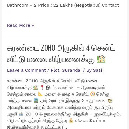
Bathroom – 2 Price : 22 Lakhs (Negotiable) Contact
…
தென்காசி
Read More »
மாவட்டம்
மாதாபுரத்தில்
மிகவும்
சுரண்டை ZOHO அருகில் 4 சென்ட்
குறைவான
வீட்டு மனை விற்பனைக்கு
விலையில்
1BHK
Leave a Comment
/
Plot
,
Surandai
/ By
Sasi
வீடு
விற்பனைக்கு
சுரண்டை ZOHO அருகில் 4 சென்ட் வீட்டு மனை
விற்பனைக்கு
இடம்: சுரண்டை – ஆனைகுளம்
செல்லும் சாலை
மனை அளவு: 4 சென்ட்
தெற்கு
பார்த்த மனை
தார் ரோட்டில் இருந்து 2-வது மனை
அமைதியான மற்றும் வேகமாக வளர்ந்து வரும் குடியிருப்பு
பகுதி
ZOHO அலுவலகத்திற்கு அருகில் – முதலீட்டிற்கும்,
வீடு கட்டுவதற்கும் சிறந்த தேர்வு
விலை: ₹8 லட்சம்
(பேச்சுவார்த்தைக்கு உட்பட்டது) …