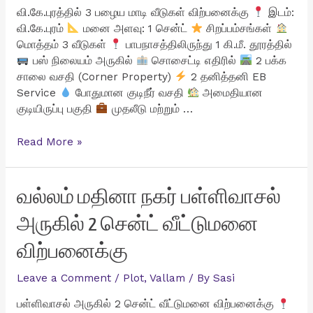
வி.கே.புரத்தில் 3 பழைய மாடி வீடுகள் விற்பனைக்கு
இடம்:
வி.கே.புரம்
மனை அளவு: 1 சென்ட்
சிறப்பம்சங்கள்
மொத்தம் 3 வீடுகள்
பாபநாசத்திலிருந்து 1 கி.மீ. தூரத்தில்
பஸ் நிலையம் அருகில்
சொசைட்டி எதிரில்
2 பக்க
சாலை வசதி (Corner Property)
2 தனித்தனி EB
Service
போதுமான குடிநீர் வசதி
அமைதியான
குடியிருப்பு பகுதி
முதலீடு மற்றும் …
வி.கே.புரத்தில்
Read More »
3
பழைய
மாடி
வல்லம் மதினா நகர் பள்ளிவாசல்
வீடுகள்
அருகில் 2 சென்ட் வீட்டுமனை
விற்பனைக்கு
விற்பனைக்கு
Leave a Comment
/
Plot
,
Vallam
/ By
Sasi
பள்ளிவாசல் அருகில் 2 சென்ட் வீட்டுமனை விற்பனைக்கு