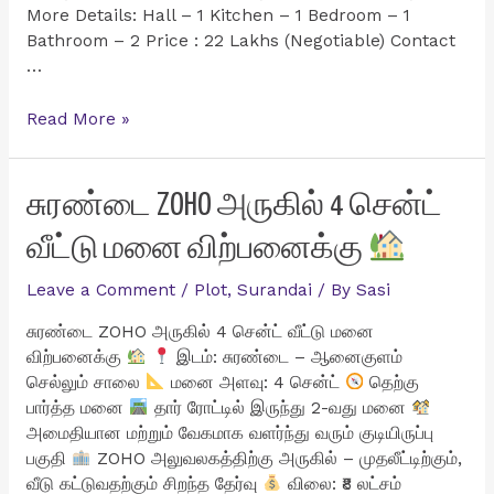
More Details: Hall – 1 Kitchen – 1 Bedroom – 1
Bathroom – 2 Price : 22 Lakhs (Negotiable) Contact
…
தென்காசி
Read More »
மாவட்டம்
மாதாபுரத்தில்
மிகவும்
சுரண்டை ZOHO அருகில் 4 சென்ட்
குறைவான
வீட்டு மனை விற்பனைக்கு
விலையில்
1BHK
Leave a Comment
/
Plot
,
Surandai
/ By
Sasi
வீடு
விற்பனைக்கு
சுரண்டை ZOHO அருகில் 4 சென்ட் வீட்டு மனை
விற்பனைக்கு
இடம்: சுரண்டை – ஆனைகுளம்
செல்லும் சாலை
மனை அளவு: 4 சென்ட்
தெற்கு
பார்த்த மனை
தார் ரோட்டில் இருந்து 2-வது மனை
அமைதியான மற்றும் வேகமாக வளர்ந்து வரும் குடியிருப்பு
பகுதி
ZOHO அலுவலகத்திற்கு அருகில் – முதலீட்டிற்கும்,
வீடு கட்டுவதற்கும் சிறந்த தேர்வு
விலை: ₹8 லட்சம்