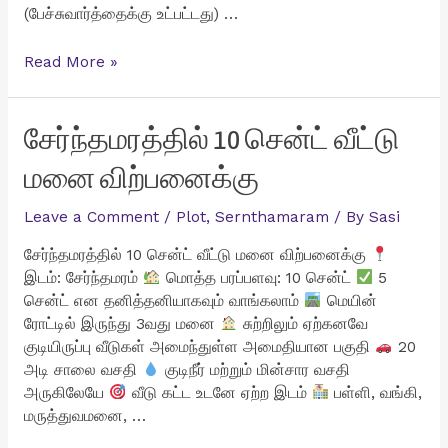
(பேச்சுவார்த்தைக்கு உட்பட்டது) …
சுரண்டை
Read More »
ZOHO
அருகில்
4
சேர்ந்தமரத்தில் 10 சென்ட் வீட்டு
சென்ட்
மனை விற்பனைக்கு
வீட்டு
மனை
Leave a Comment
/
Plot
,
Sernthamaram
/ By
Sasi
விற்பனைக்கு
சேர்ந்தமரத்தில் 10 சென்ட் வீட்டு மனை விற்பனைக்கு
இடம்: சேர்ந்தமரம்
மொத்த பரப்பளவு: 10 சென்ட்
5
சென்ட் என தனித்தனியாகவும் வாங்கலாம்
மெயின்
ரோட்டில் இருந்து 3வது மனை
சுற்றிலும் ஏற்கனவே
குடியிருப்பு வீடுகள் அமைந்துள்ள அமைதியான பகுதி
20
அடி சாலை வசதி
குடிநீர் மற்றும் மின்சார வசதி
அருகிலேயே
வீடு கட்ட உடனே ஏற்ற இடம்
பள்ளி, வங்கி,
மருத்துவமனை, …