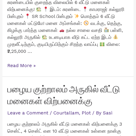
சுரண்டையில் குறைந்த விலையில் 6 வீட்டு மனைகள்
விற்பனைக்கு!
இடம்: சுரண்டை
காமராஜர் கல்லூரி
பின்புறம்
SR School பின்புறம்
மொத்தம் 6 வீட்டு
மனைகள் மட்டுமே! மனை அம்சங்கள்:
வடக்கு, தெற்கு,
கிழக்கு பார்த்த மனைகள்
நல்ல சாலை வசதி
பள்ளி,
கல்லூரி அருகில்
உடனடியாக வீடு கட்ட ஏற்ற இடம்
முதலீட்டிற்கும், குடியிருப்பிற்கும் சிறந்த வாய்ப்பு
விலை:
₹2,25,000 …
சுரண்டையில்
Read More »
குறைந்த
விலையில்
6
பழைய குற்றாலம் அருகில் வீட்டு
வீட்டு
மனைகள் விற்பனைக்கு
மனைகள்
விற்பனைக்கு
Leave a Comment
/
Courtallam
,
Plot
/ By
Sasi
பழைய குற்றாலம் அருகில் வீட்டு மனைகள் விற்பனைக்கு 3
சென்ட், 4 சென்ட் என 10 வீட்டு மனைகள் உள்ளன நான்கு