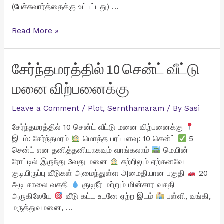
(பேச்சுவார்த்தைக்கு உட்பட்டது) …
சுரண்டை
Read More »
ZOHO
அருகில்
4
சேர்ந்தமரத்தில் 10 சென்ட் வீட்டு
சென்ட்
மனை விற்பனைக்கு
வீட்டு
மனை
Leave a Comment
/
Plot
,
Sernthamaram
/ By
Sasi
விற்பனைக்கு
சேர்ந்தமரத்தில் 10 சென்ட் வீட்டு மனை விற்பனைக்கு
இடம்: சேர்ந்தமரம்
மொத்த பரப்பளவு: 10 சென்ட்
5
சென்ட் என தனித்தனியாகவும் வாங்கலாம்
மெயின்
ரோட்டில் இருந்து 3வது மனை
சுற்றிலும் ஏற்கனவே
குடியிருப்பு வீடுகள் அமைந்துள்ள அமைதியான பகுதி
20
அடி சாலை வசதி
குடிநீர் மற்றும் மின்சார வசதி
அருகிலேயே
வீடு கட்ட உடனே ஏற்ற இடம்
பள்ளி, வங்கி,
மருத்துவமனை, …