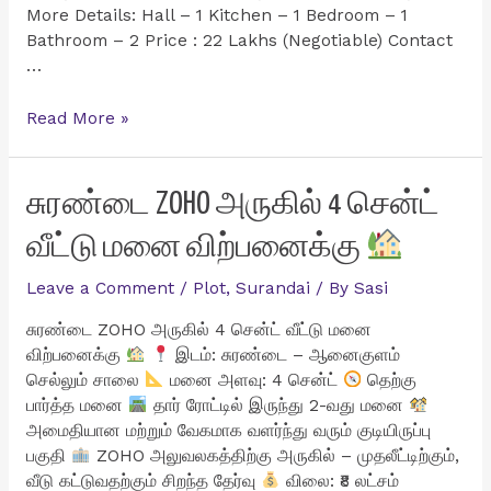
More Details: Hall – 1 Kitchen – 1 Bedroom – 1
Bathroom – 2 Price : 22 Lakhs (Negotiable) Contact
…
தென்காசி
Read More »
மாவட்டம்
மாதாபுரத்தில்
மிகவும்
சுரண்டை ZOHO அருகில் 4 சென்ட்
குறைவான
வீட்டு மனை விற்பனைக்கு
விலையில்
1BHK
Leave a Comment
/
Plot
,
Surandai
/ By
Sasi
வீடு
விற்பனைக்கு
சுரண்டை ZOHO அருகில் 4 சென்ட் வீட்டு மனை
விற்பனைக்கு
இடம்: சுரண்டை – ஆனைகுளம்
செல்லும் சாலை
மனை அளவு: 4 சென்ட்
தெற்கு
பார்த்த மனை
தார் ரோட்டில் இருந்து 2-வது மனை
அமைதியான மற்றும் வேகமாக வளர்ந்து வரும் குடியிருப்பு
பகுதி
ZOHO அலுவலகத்திற்கு அருகில் – முதலீட்டிற்கும்,
வீடு கட்டுவதற்கும் சிறந்த தேர்வு
விலை: ₹8 லட்சம்