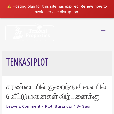
Hosting plan for this site has expired.
Renew now
to
avoid service disruption.
Skip
to
content
Mai
Men
TENKASI PLOT
சுரண்டையில் குறைந்த விலையில்
6 வீட்டு மனைகள் விற்பனைக்கு
Leave a Comment
/
Plot
,
Surandai
/ By
Sasi