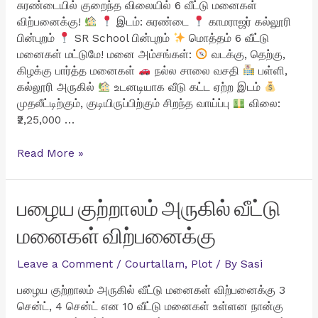
சுரண்டையில் குறைந்த விலையில் 6 வீட்டு மனைகள்
விற்பனைக்கு!
இடம்: சுரண்டை
காமராஜர் கல்லூரி
பின்புறம்
SR School பின்புறம்
மொத்தம் 6 வீட்டு
மனைகள் மட்டுமே! மனை அம்சங்கள்:
வடக்கு, தெற்கு,
கிழக்கு பார்த்த மனைகள்
நல்ல சாலை வசதி
பள்ளி,
கல்லூரி அருகில்
உடனடியாக வீடு கட்ட ஏற்ற இடம்
முதலீட்டிற்கும், குடியிருப்பிற்கும் சிறந்த வாய்ப்பு
விலை:
₹2,25,000 …
சுரண்டையில்
Read More »
குறைந்த
விலையில்
6
பழைய குற்றாலம் அருகில் வீட்டு
வீட்டு
மனைகள் விற்பனைக்கு
மனைகள்
விற்பனைக்கு
Leave a Comment
/
Courtallam
,
Plot
/ By
Sasi
பழைய குற்றாலம் அருகில் வீட்டு மனைகள் விற்பனைக்கு 3
சென்ட், 4 சென்ட் என 10 வீட்டு மனைகள் உள்ளன நான்கு