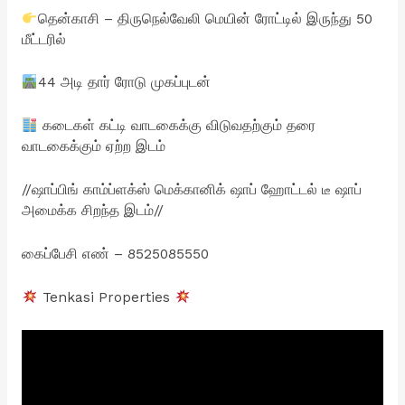
தென்காசி – திருநெல்வேலி மெயின் ரோட்டில் இருந்து 50
மீட்டரில்
44 அடி தார் ரோடு முகப்புடன்
கடைகள் கட்டி வாடகைக்கு விடுவதற்கும் தரை
வாடகைக்கும் ஏற்ற இடம்
//ஷாப்பிங் காம்ப்ளக்ஸ் மெக்கானிக் ஷாப் ஹோட்டல் டீ ஷாப்
அமைக்க சிறந்த இடம்//
கைப்பேசி எண் – 8525085550
Tenkasi Properties