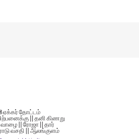
.8 ஏக்கர் தோட்டம்
ிற்பனைக்கு || தனி கிணறு
| வாழை || ரோஜா || தார்
ோடு வசதி || ஆலங்குளம்