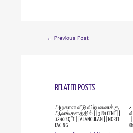
Post
←
Previous Post
navigation
RELATED POSTS
அழகான வீடு விற்பனைக்கு
2
ஆலங்குளத்தில் || 3.84 CENT ||
வ
1240 SQFT || ALANGULAM || NORTH
|
FACING
ர