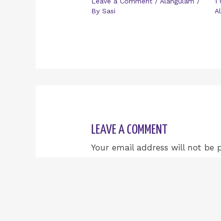
Leave a Comment
/
Alangulam
/
1
By
Sasi
A
LEAVE A COMMENT
Your email address will not be 
Type
here..