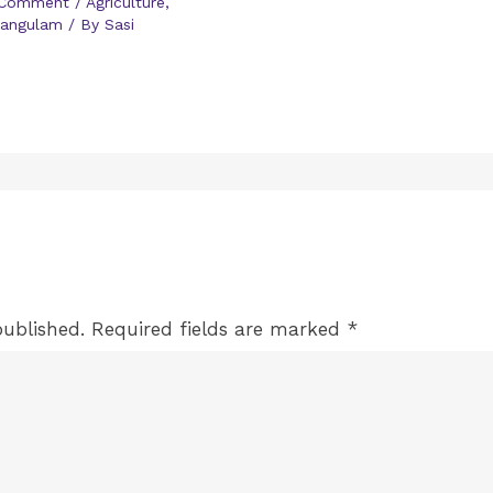
 Comment
/
Agriculture
,
langulam
/ By
Sasi
published.
Required fields are marked
*