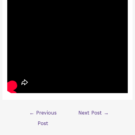
Post
←
Previous
Next Post
→
navigation
Post