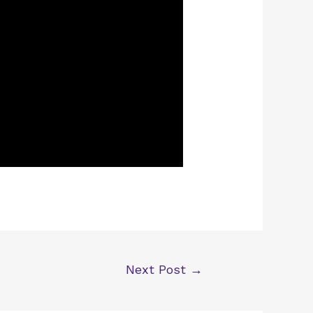
Next Post
→