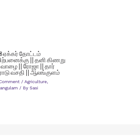
.8 ஏக்கர் தோட்டம்
ிற்பனைக்கு || தனி கிணறு
| வாழை || ரோஜா || தார்
ோடு வசதி || ஆலங்குளம்
 Comment
/
Agriculture
,
langulam
/ By
Sasi