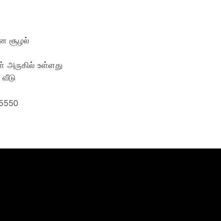
ான சூழல்
் அருகில் உள்ளது
 வீடு
85550