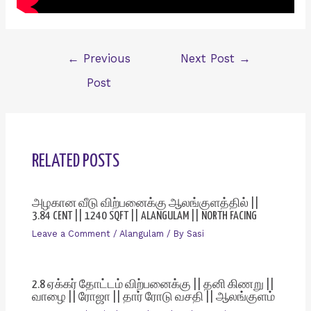
Post
←
Previous
Next Post
→
navigation
Post
RELATED POSTS
அழகான வீடு விற்பனைக்கு ஆலங்குளத்தில் ||
3.84 CENT || 1240 SQFT || ALANGULAM || NORTH FACING
Leave a Comment
/
Alangulam
/ By
Sasi
2.8 ஏக்கர் தோட்டம் விற்பனைக்கு || தனி கிணறு ||
வாழை || ரோஜா || தார் ரோடு வசதி || ஆலங்குளம்