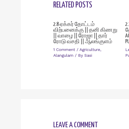
RELATED POSTS
2.8 ஏக்கர் தோட்டம்
2
விற்பனைக்கு || தனி கிணறு
த
|| வாழை || ரோஜா || தார்
A
ரோடு வசதி || ஆலங்குளம்
P
1 Comment
/
Agriculture
,
L
Alangulam
/ By
Sasi
P
LEAVE A COMMENT