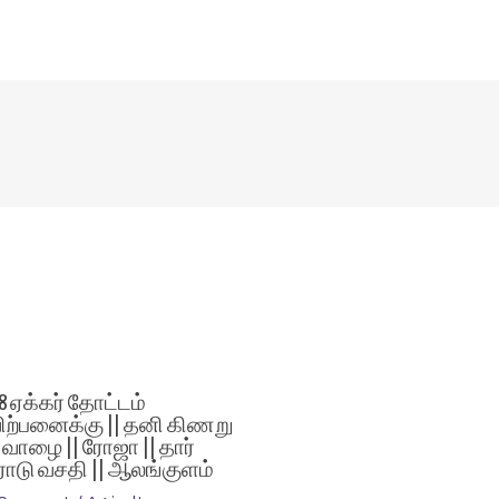
.8 ஏக்கர் தோட்டம்
ிற்பனைக்கு || தனி கிணறு
| வாழை || ரோஜா || தார்
ோடு வசதி || ஆலங்குளம்