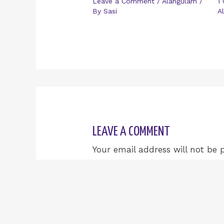
Leave a Comment
/
Alangulam
/
1
By
Sasi
A
LEAVE A COMMENT
Your email address will not be 
Type
here..