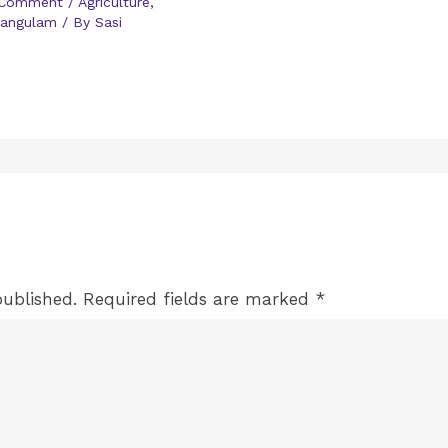
 Comment
/
Agriculture
,
langulam
/ By
Sasi
published.
Required fields are marked
*