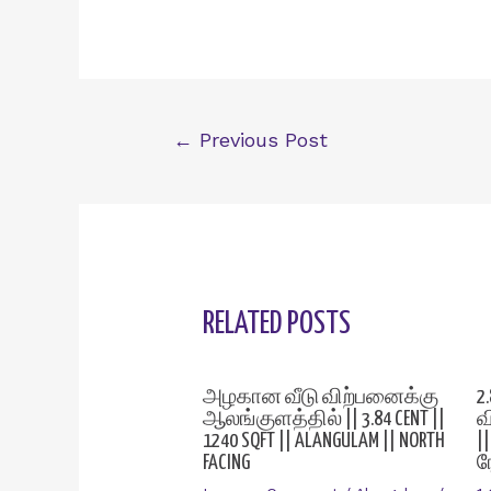
Post
←
Previous Post
navigation
RELATED POSTS
அழகான வீடு விற்பனைக்கு
2
ஆலங்குளத்தில் || 3.84 CENT ||
வ
1240 SQFT || ALANGULAM || NORTH
|
FACING
ர