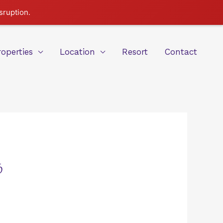
sruption.
roperties
Location
Resort
Contact
ு