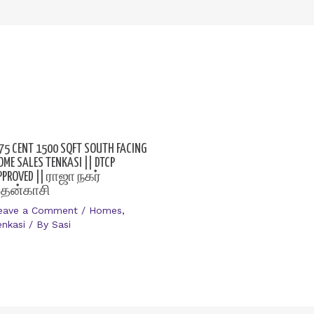
.75 CENT 1500 SQFT SOUTH FACING
OME SALES TENKASI || DTCP
PPROVED || ராஜா நகர்
ென்காசி
eave a Comment
/
Homes
,
enkasi
/ By
Sasi