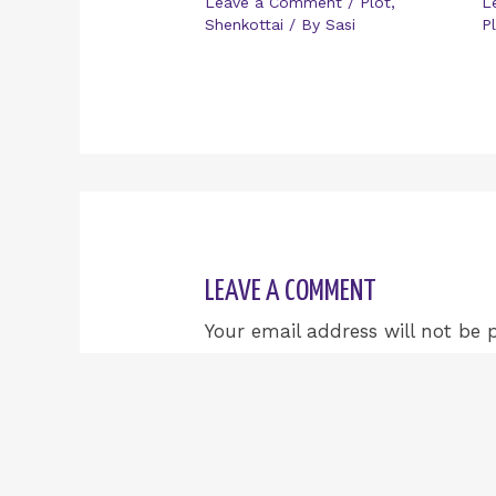
Leave a Comment
/
Plot
,
L
Shenkottai
/ By
Sasi
P
LEAVE A COMMENT
Your email address will not be 
Type
here..