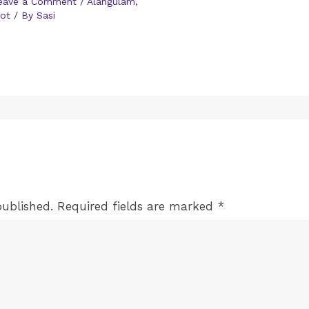
eave a Comment
/
Alangulam
,
lot
/ By
Sasi
published.
Required fields are marked
*