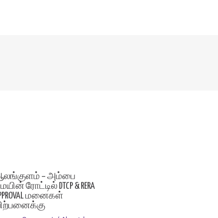
லங்குளம் – அம்பை
ெயின் ரோட்டில் DTCP & RERA
PPROVAL மனைகள்
ிற்பனைக்கு