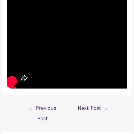
Post
←
Previous
Next Post
→
navigation
Post