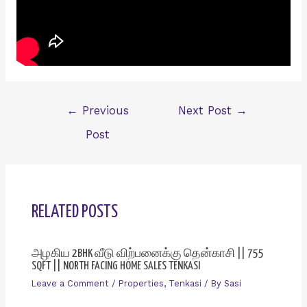
Post
←
Previous
Next Post
→
navigation
Post
RELATED POSTS
அழகிய 2BHK வீடு விற்பனைக்கு தென்காசி || 755
SQFT || NORTH FACING HOME SALES TENKASI
Leave a Comment
/
Properties
,
Tenkasi
/ By
Sasi