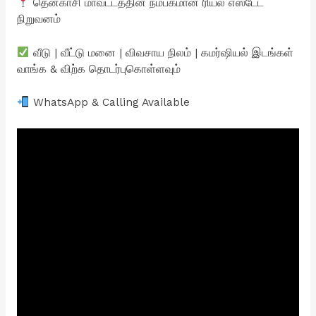
தென்காசி மாவட்டத்தின் நம்பகமான ரியல் எஸ்டேட்
நிறுவனம்
வீடு | வீட்டு மனை | விவசாய நிலம் | கமர்ஷியல் இடங்கள்
வாங்க & விற்க தொடர்புகொள்ளவும்
WhatsApp & Calling Available