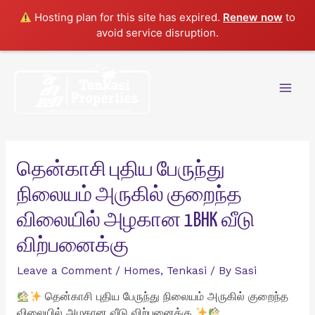
Hosting plan for this site has expired.
Renew now
to
avoid service disruption.
Skip
to
content
Mai
Men
தென்காசி புதிய பேருந்து
நிலையம் அருகில் குறைந்த
விலையில் அழகான 1BHK வீடு
விற்பனைக்கு
Leave a Comment
/
Homes
,
Tenkasi
/ By
Sasi
தென்காசி புதிய பேருந்து நிலையம் அருகில் குறைந்த
விலையில் அழகான வீடு விற்பனைக்கு