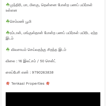
முந்திரி, மா, மிளகு, தென்னை போன்ற பணப் பயிர்கள்
உள்ளன
செம்மண் பூமி
ரம்டான், மங்குஸ்தான் போன்ற பணப் பயிர்கள் பயிரிட ஏற்ற
இடம்
விவசாயம் செய்வதற்கு சிறந்த இடம்
விலை : 16 இலட்சம் / 50 சென்ட்
கைப்பேசி எண் : 9790263838
Tenkasi Properties