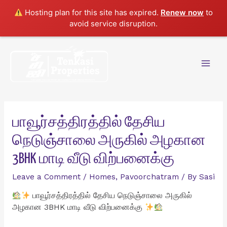
Hosting plan for this site has expired.
Renew now
to
avoid service disruption.
Skip
to
content
Mai
Men
பாவூர்சத்திரத்தில் தேசிய
நெடுஞ்சாலை அருகில் அழகான
3BHK மாடி வீடு விற்பனைக்கு
Leave a Comment
/
Homes
,
Pavoorchatram
/ By
Sasi
பாவூர்சத்திரத்தில் தேசிய நெடுஞ்சாலை அருகில்
அழகான 3BHK மாடி வீடு விற்பனைக்கு