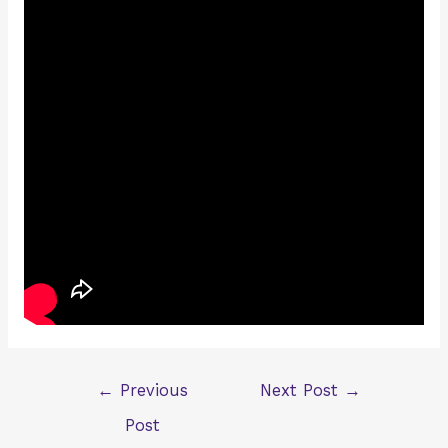
Post
←
Previous
Next Post
→
navigation
Post