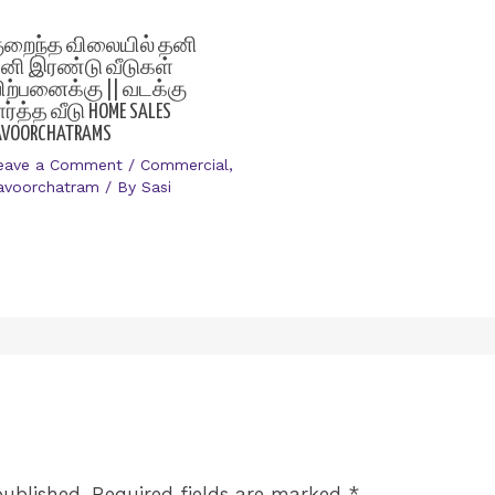
ுறைந்த விலையில் தனி
னி இரண்டு வீடுகள்
ிற்பனைக்கு || வடக்கு
ார்த்த வீடு HOME SALES
AVOORCHATRAMS
eave a Comment
/
Commercial
,
avoorchatram
/ By
Sasi
published.
Required fields are marked
*