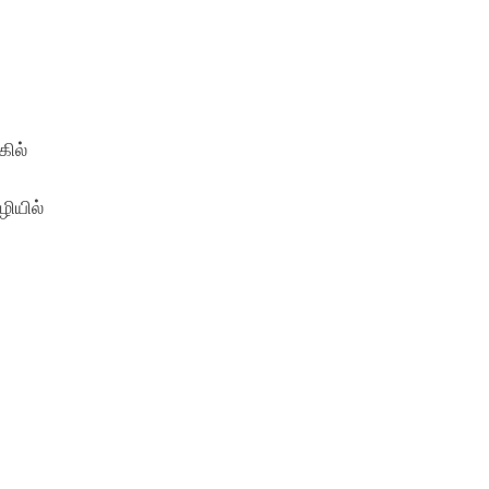
கில்
ழியில்