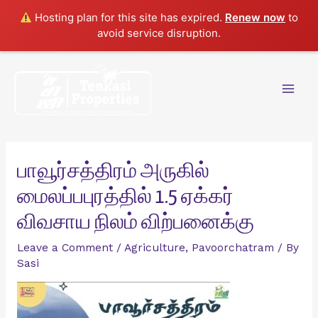
Hosting plan for this site has expired.
Renew now
to
avoid service disruption.
Skip
to
content
Mai
Men
பாவூர்சத்திரம் அருகில்
மைலப்பபுரத்தில் 1.5 ஏக்கர்
விவசாய நிலம் விற்பனைக்கு
Leave a Comment
/
Agriculture
,
Pavoorchatram
/ By
Sasi