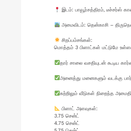
இடம்: பாவூர்சத்திரம், டீச்சர்ஸ் க
அமைவிடம்: தென்காசி – திருநெல்
சிறப்பம்சங்கள்:
​மொத்தம் 3 பிளாட்கள் மட்டுமே உள்
​தார் சாலை வசதியுடன் கூடிய கார்ன
​அனைத்து மனைகளும் வடக்கு பார்த
​சுற்றிலும் வீடுகள் நிறைந்த அமை
பிளாட் அளவுகள்:
​3.75 சென்ட்
​4.75 சென்ட்
​5.75 சென்ட்