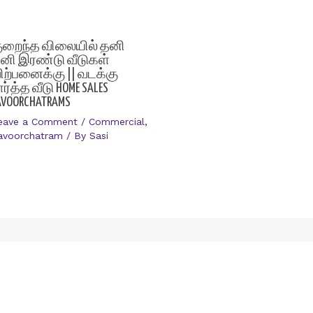
ுறைந்த விலையில் தனி
னி இரண்டு வீடுகள்
ிற்பனைக்கு || வடக்கு
ார்த்த வீடு HOME SALES
AVOORCHATRAMS
eave a Comment
/
Commercial
,
avoorchatram
/ By
Sasi