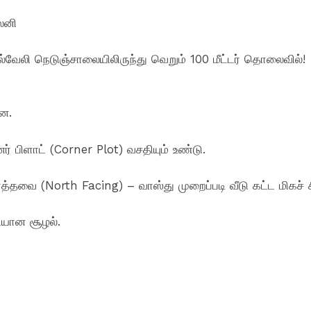
ாலனி
வேலி நெடுஞ்சாலையிலிருந்து வெறும் 100 மீட்டர் தொலைவில்!
ளன.
ர் பிளாட் (Corner Plot) வசதியும் உண்டு.
்தவை (North Facing) – வாஸ்து முறைப்படி வீடு கட்ட மிகச் ச
தியான சூழல்.