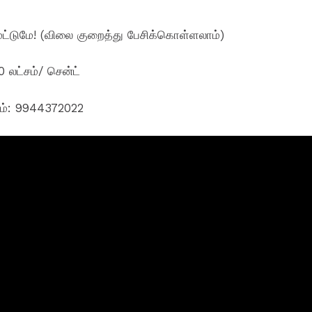
மட்டுமே! (விலை குறைத்து பேசிக்கொள்ளலாம்)
 லட்சம்/ சென்ட்
ும்: 9944372022