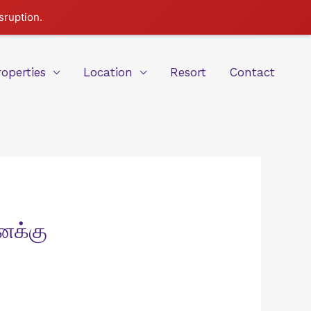
sruption.
roperties
Location
Resort
Contact
னைக்கு