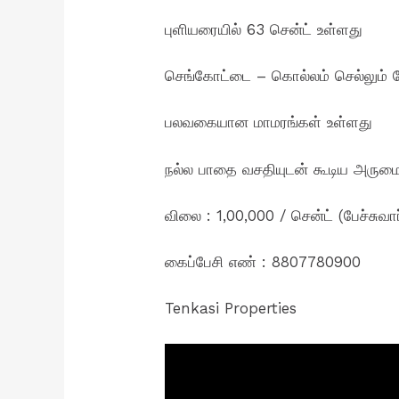
புளியரையில் 63 சென்ட் உள்ளது
செங்கோட்டை – கொல்லம் செல்லும் தேச
பலவகையான மாமரங்கள் உள்ளது
நல்ல பாதை வசதியுடன் கூடிய அரும
விலை : 1,00,000 / சென்ட் (பேச்சுவார
கைப்பேசி எண் : 8807780900
Tenkasi Properties