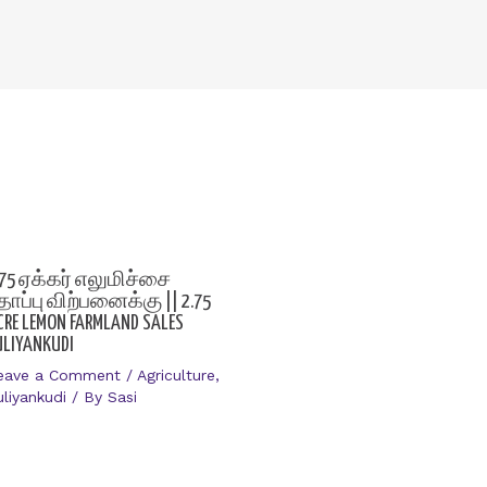
.75 ஏக்கர் எலுமிச்சை
ோப்பு விற்பனைக்கு || 2.75
CRE LEMON FARMLAND SALES
ULIYANKUDI
eave a Comment
/
Agriculture
,
uliyankudi
/ By
Sasi