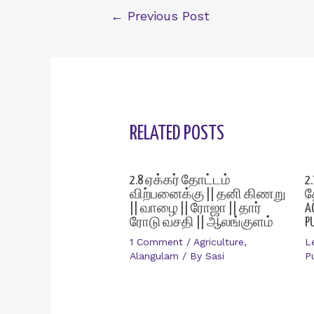
Post
←
Previous Post
navigation
RELATED POSTS
2.8 ஏக்கர் தோட்டம்
2
விற்பனைக்கு || தனி கிணறு
த
|| வாழை || ரோஜா || தார்
A
ரோடு வசதி || ஆலங்குளம்
P
1 Comment
/
Agriculture
,
L
Alangulam
/ By
Sasi
P