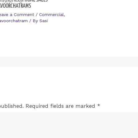
AVOORCHATRAMS
eave a Comment
/
Commercial
,
avoorchatram
/ By
Sasi
published.
Required fields are marked
*