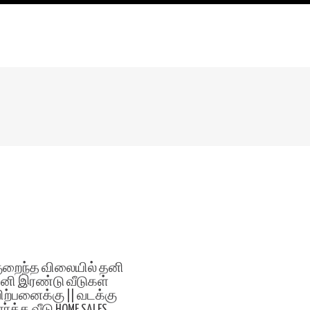
ுறைந்த விலையில் தனி
னி இரண்டு வீடுகள்
ிற்பனைக்கு || வடக்கு
ார்த்த வீடு HOME SALES