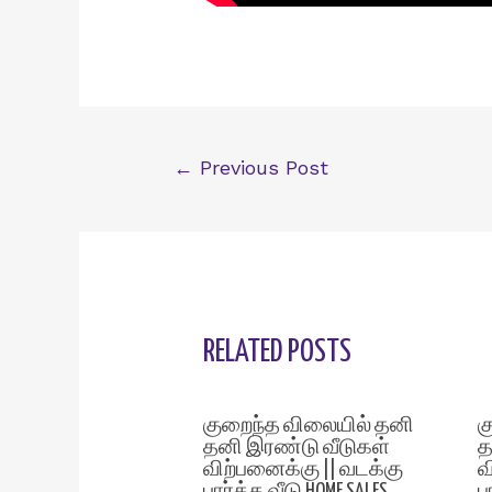
Post
←
Previous Post
navigation
RELATED POSTS
குறைந்த விலையில் தனி
க
தனி இரண்டு வீடுகள்
த
விற்பனைக்கு || வடக்கு
வ
பார்த்த வீடு HOME SALES
ப