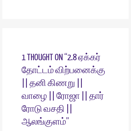
1 THOUGHT ON “2.8 ஏக்கர்
தோட்டம் விற்பனைக்கு
|| தனி கிணறு ||
வாழை || ரோஜா || தார்
ரோடு வசதி ||
ஆலங்குளம்”