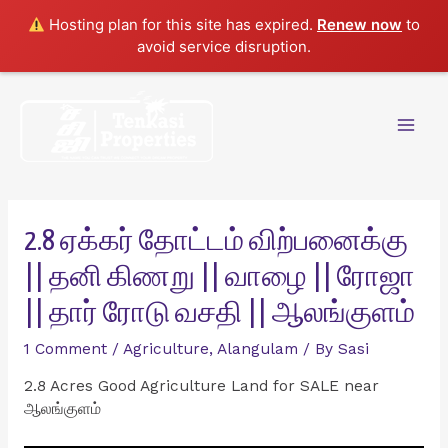
Hosting plan for this site has expired.
Renew now
to
avoid service disruption.
Skip
to
content
Mai
Men
2.8 ஏக்கர் தோட்டம் விற்பனைக்கு
|| தனி கிணறு || வாழை || ரோஜா
|| தார் ரோடு வசதி || ஆலங்குளம்
1 Comment
/
Agriculture
,
Alangulam
/ By
Sasi
2.8 Acres Good Agriculture Land for SALE near
ஆலங்குளம்