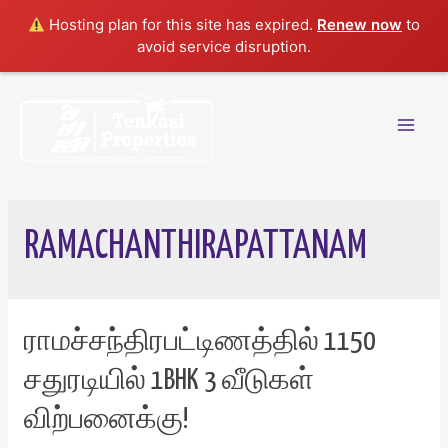
Hosting plan for this site has expired.
Renew now
to
avoid service disruption.
Skip
to
content
Mai
Men
RAMACHANTHIRAPATTANAM
ராமச்சந்திரபட்டிணத்தில் 1150
சதுரடியில் 1BHK 3 வீடுகள்
விற்பனைக்கு!