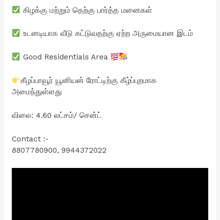
கிழக்கு மற்றும் தெற்கு பார்த்த மனைகள்
உடனடியாக வீடு கட்டுவதற்கு ஏற்ற அருமையான இடம்
Good Residentials Area
கீழப்பாவூர் யூனியன் ரோட்டிற்கு கீழ்ப்புறமாக
அமைந்துள்ளது
விலை: 4.60 லட்சம்/ சென்ட்
Contact :-
8807780900, 9944372022