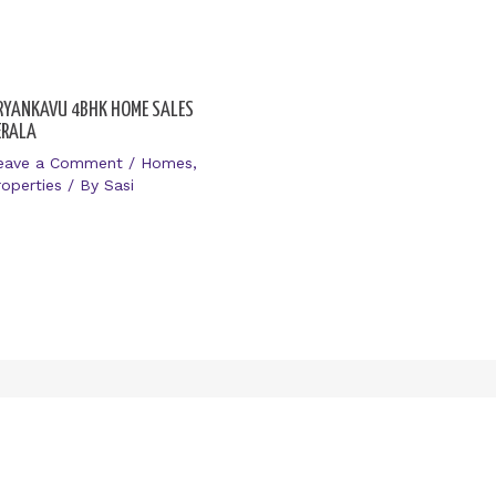
RYANKAVU 4BHK HOME SALES
ERALA
eave a Comment
/
Homes
,
roperties
/ By
Sasi