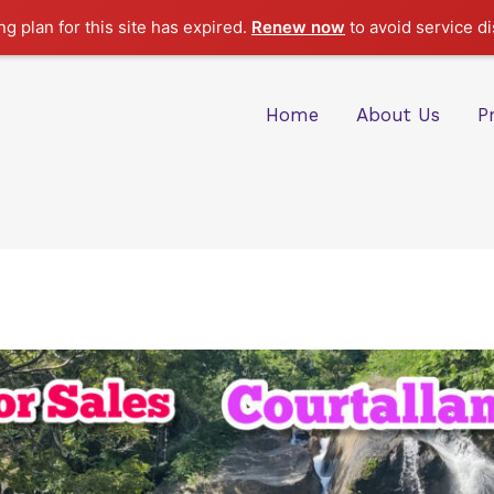
g plan for this site has expired.
Renew now
to avoid service di
Home
About Us
P