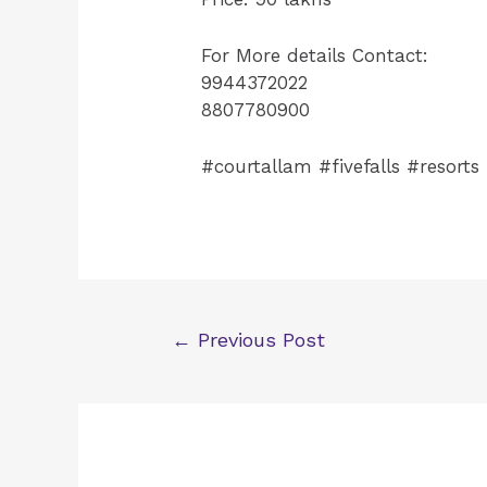
For More details Contact:
9944372022
8807780900
#courtallam #fivefalls #resorts
Post
←
Previous Post
navigation