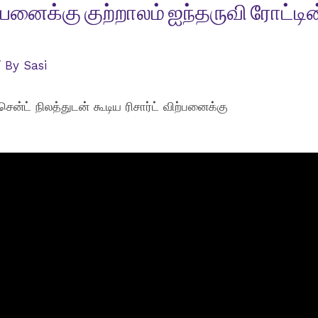
விற்பனைக்கு குற்றாலம் ஐந்தருவி ரோட்டின் 
 By
Sasi
சென்ட் நிலத்துடன் கூடிய ரிசார்ட் விற்பனைக்கு