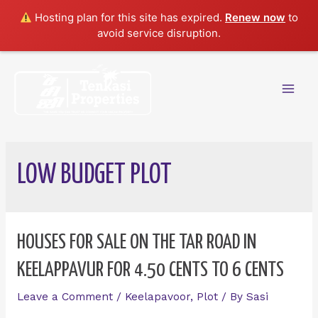
Hosting plan for this site has expired.
Renew now
to
avoid service disruption.
Skip
to
content
Mai
Men
LOW BUDGET PLOT
HOUSES FOR SALE ON THE TAR ROAD IN
KEELAPPAVUR FOR 4.50 CENTS TO 6 CENTS
Leave a Comment
/
Keelapavoor
,
Plot
/ By
Sasi