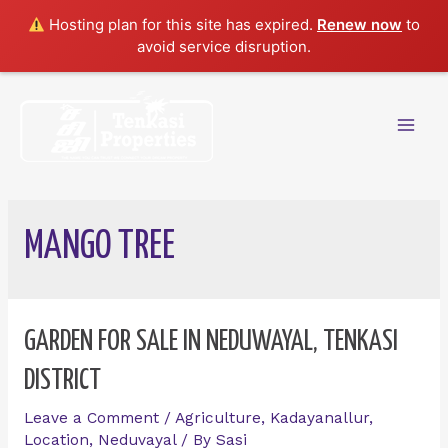
Hosting plan for this site has expired.
Renew now
to
avoid service disruption.
Skip
to
content
Mai
Men
MANGO TREE
GARDEN FOR SALE IN NEDUWAYAL, TENKASI
DISTRICT
Leave a Comment
/
Agriculture
,
Kadayanallur
,
Location
,
Neduvayal
/ By
Sasi