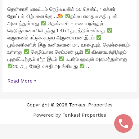
தென்காசி மாவட்டம் நெடுவயலில் 50 சென்ட், 1 ஏக்கர்
தோட்டம் விற்பனைக்கு….
நல்ல பாதை வசதியுடன்
அமைந்துள்ளது
தென்காசி – கடையநல்லூர்
நெடுஞ்சாலையிலிருந்து 1 கி.மீ தூரத்தில் உள்ளது
வருமானம் ஈட்டிக் கூடிய அருமையான இடம்
முக்கனிகளில் இரு கனிகளான மா, வாழையும், தென்னையும்
உள்ளது
செழிப்பான செம்மண் பூமி
விவசாயத்திற்கும்
முதலீட்டிற்கும் ஏற்ற இடம்
ஃபார்ம் ஹவுஸ் அமைந்துள்ளது
20 அடி ரோடு வசதி அடங்கியது
…
Garden
Read More »
for
sale
in
Copyright © 2026 Tenkasi Properties
Neduwayal,
Powered by Tenkasi Properties
Tenkasi
District