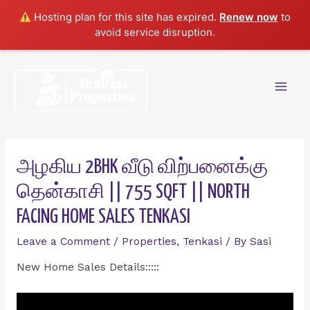
Hosting plan for this site has expired.
Renew now
to
avoid service disruption.
Skip
to
content
Mai
Men
அழகிய 2BHK வீடு விற்பனைக்கு
தென்காசி || 755 SQFT || NORTH
FACING HOME SALES TENKASI
Leave a Comment
/
Properties
,
Tenkasi
/ By
Sasi
New Home Sales Details:::::