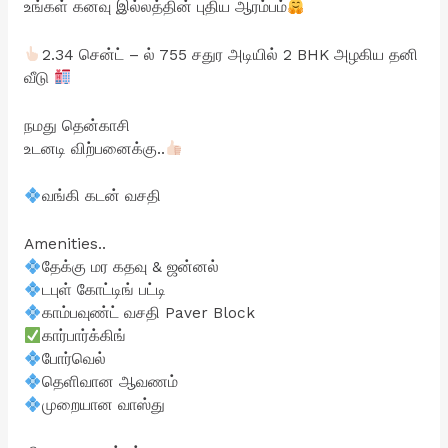
உங்கள் கனவு இல்லத்தின் புதிய ஆரம்பம்
2.34 சென்ட் – ல் 755 சதுர அடியில் 2 BHK அழகிய தனி
வீடு
நமது தென்காசி
உடனடி விற்பனைக்கு..
வங்கி கடன் வசதி
Amenities..
தேக்கு மர கதவு & ஜன்னல்
டபுள் கோட்டிங் பட்டி
காம்பவுண்ட் வசதி Paver Block
கார்பார்க்கிங்
போர்வெல்
தெளிவான ஆவணம்
முறையான வாஸ்து