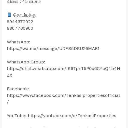
விலை : 45 லட்சம்
தொடர்புக்கு
9944372022
8807780900
WhatsApp:
https://wa.me/message/UDFS5DSU26MAB1
WhatsApp Group:
https://chat.whatsapp.com/IS6TpnT5P0d6CYbQ4b4H
Zx
Facebook:
https://www.facebook.com/Tenkasipropertiesofficial
/
YouTube: https://youtube.com/c/TenkasiProperties