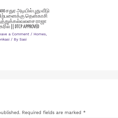
400 சதுர அடியில் புது வீடு
ிற்பனைக்கு தென்காசி
ுத்துக்கல்வலசை ராஜா
கரில் || DTCP APPROVED
eave a Comment
/
Homes
,
enkasi
/ By
Sasi
published.
Required fields are marked
*