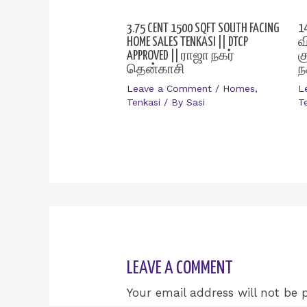
3.75 CENT 1500 SQFT SOUTH FACING
1
HOME SALES TENKASI || DTCP
வ
APPROVED || ராஜா நகர்
க
தென்காசி
ந
Leave a Comment
/
Homes
,
L
Tenkasi
/ By
Sasi
T
LEAVE A COMMENT
Your email address will not be 