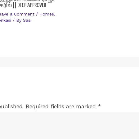
கரில் || DTCP APPROVED
eave a Comment
/
Homes
,
enkasi
/ By
Sasi
published.
Required fields are marked
*