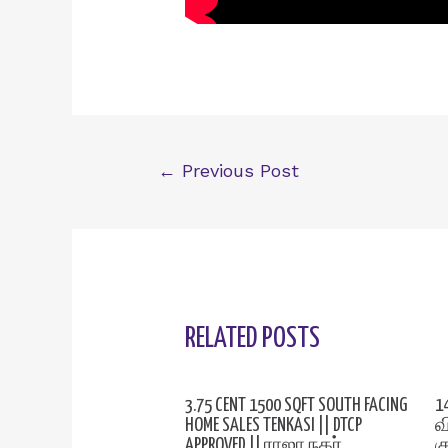
Post
←
Previous Post
navigation
RELATED POSTS
3.75 CENT 1500 SQFT SOUTH FACING
1
HOME SALES TENKASI || DTCP
வ
APPROVED || ராஜா நகர்
க