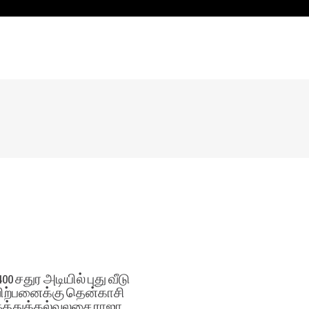
400 சதுர அடியில் புது வீடு
ிற்பனைக்கு தென்காசி
ுத்துக்கல்வலசை ராஜா