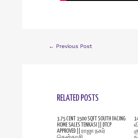
Post
←
Previous Post
navigation
RELATED POSTS
3.75 CENT 1500 SQFT SOUTH FACING
1
HOME SALES TENKASI || DTCP
வ
APPROVED || ராஜா நகர்
க
தென்காசி
ந