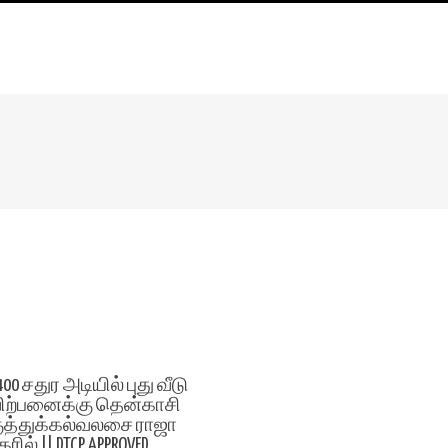
400 சதுர அடியில் புது வீடு
ிற்பனைக்கு தென்காசி
ுத்துக்கல்வலசை ராஜா
கரில் || DTCP APPROVED