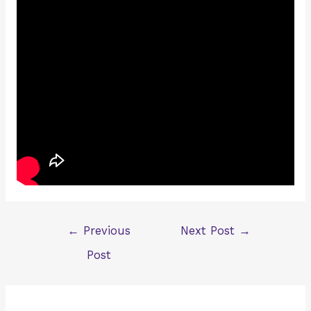
Post
←
Previous
Next Post
→
navigation
Post