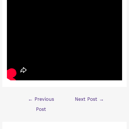
Post
←
Previous
Next Post
→
navigation
Post