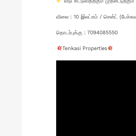
வீடு கட்டுவதற்கும் முதலீட்டிற்கும்
விலை : 10 இலட்சம் / சென்ட் (பேச்சுவ
தொடர்புக்கு : 7094085550
Tenkasi Properties