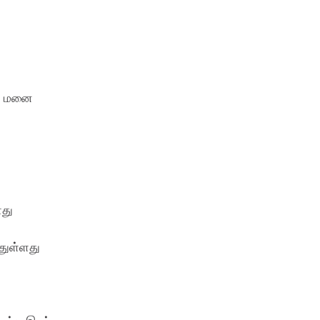
ற மனை
ளது
துள்ளது