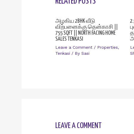
RELATED POSTS
அழகிய 2BHK வீடு
2.
விற்பனைக்கு தென்காசி ||
ப
755 SQFT || NORTH FACING HOME
த
SALES TENKASI
அ
Leave a Comment
/
Properties
,
L
Tenkasi
/ By
Sasi
S
LEAVE A COMMENT