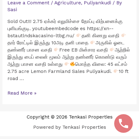
Leave a Comment
/
Agriculture
,
Puliyankudi
/ By
Sasi
Sold Out!!! 2.75 ஏக்கர் எலுமிச்சை தோப்பு விற்பனைக்கு
புளியங்குடி. youtubeembedcode es https://xn--
bstautlndskacasino-ltbg.nu/
தனி கிணறு வசதி
தார் ரோட்டில் இருந்து 10அடி தனி பாதை
அருகில் ஓடை
தண்ணீர் பாசன வசதி
Free EB மின்சார வசதி
ஆற்றில்
இருந்து பைப் லைன் மூலம் ஆற்று தண்ணீர் கொண்டு வரும்
ஆற்று பாசன வசதி உள்ளது
மொத்த விலை: 45 லட்சம்
2.75 acre Lemon Farmland Sales Puliyakudi.
10 ft
road …
2.75
Read More »
ஏக்கர்
எலுமிச்சை
தோப்பு
Copyright © 2026 Tenkasi Properties
விற்பனைக்கு
Powered by Tenkasi Properties
||
2.75