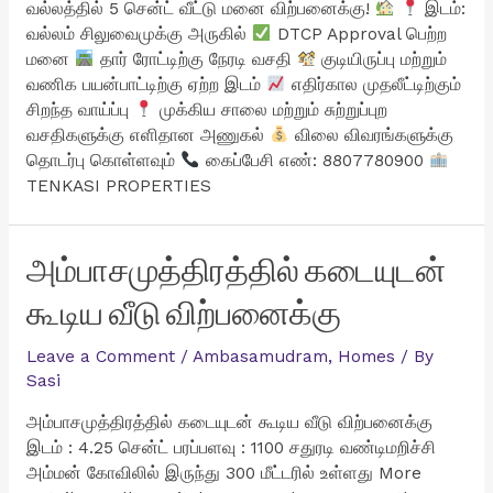
வல்லத்தில் 5 சென்ட் வீட்டு மனை விற்பனைக்கு!
இடம்:
வல்லம் சிலுவைமுக்கு அருகில்
DTCP Approval பெற்ற
மனை
தார் ரோட்டிற்கு நேரடி வசதி
குடியிருப்பு மற்றும்
வணிக பயன்பாட்டிற்கு ஏற்ற இடம்
எதிர்கால முதலீட்டிற்கும்
சிறந்த வாய்ப்பு
முக்கிய சாலை மற்றும் சுற்றுப்புற
வசதிகளுக்கு எளிதான அணுகல்
விலை விவரங்களுக்கு
தொடர்பு கொள்ளவும்
கைப்பேசி எண்: 8807780900
TENKASI PROPERTIES
அம்பாசமுத்திரத்தில் கடையுடன்
கூடிய வீடு விற்பனைக்கு
Leave a Comment
/
Ambasamudram
,
Homes
/ By
Sasi
அம்பாசமுத்திரத்தில் கடையுடன் கூடிய வீடு விற்பனைக்கு
இடம் : 4.25 சென்ட் பரப்பளவு : 1100 சதுரடி வண்டிமறிச்சி
அம்மன் கோவிலில் இருந்து 300 மீட்டரில் உள்ளது More