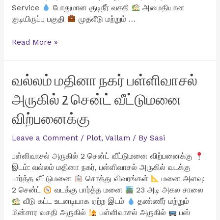
Service
போதுமான குடிநீர் வசதி
அமைதியான
குடியிருப்பு பகுதி
முதலீடு மற்றும் …
வி.கே.புரத்தில்
Read More »
3
பழைய
மாடி
வல்லம் மதினா நகர் பள்ளிவாசல்
வீடுகள்
அருகில் 2 சென்ட் வீட்டுமனை
விற்பனைக்கு
விற்பனைக்கு
Leave a Comment
/
Plot
,
Vallam
/ By
Sasi
பள்ளிவாசல் அருகில் 2 சென்ட் வீட்டுமனை விற்பனைக்கு
இடம்: வல்லம் மதினா நகர், பள்ளிவாசல் அருகில் வடக்கு
பார்த்த வீட்டுமனை
சொத்து விவரங்கள்
மனை அளவு:
2 சென்ட்
வடக்கு பார்த்த மனை
23 அடி அகல சாலை
வீடு கட்ட உடனடியாக ஏற்ற இடம்
தண்ணீர் மற்றும்
மின்சார வசதி அருகில்
பள்ளிவாசல் அருகில்
பஸ்