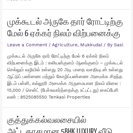
10
சென்ட்
வீட்டு
முக்கூடல் அருகே தார் ரோட்டிற்கு
மனை
மேல் 6 ஏக்கர் நிலம் விற்பனைக்கு
விற்பனைக்கு
Leave a Comment
/
Agriculture
,
Mukkudal
/ By
Sasi
முக்கூடல் அருகே தார் ரோட்டிற்கு மேல் 6 ஏக்கர் நிலம்
விற்பனைக்கு இடம் : கலியன்குளம் ஆலங்குளம் – முக்கூடல்
செல்லும் வழியில் உள்ளது 20 அடி பாதை வசதியுடன் உள்ளது
ஆட்டுப் பண்ணை மற்றும் கோழிப்பண்ணை அமைக்க சிறந்த
இடம் பள்ளி, கல்லூரி அமைக்க அருமையான நிலம் விலை :
15,000 / சென்ட் (பேச்சுவார்த்தைக்கு உட்பட்டது) கைப்பேசி
எண் : 8525085550 Tenkasi Properties
குத்துக்கல்வலசையில்
அட்டகாசமான 5BHK LUXURY வீடு