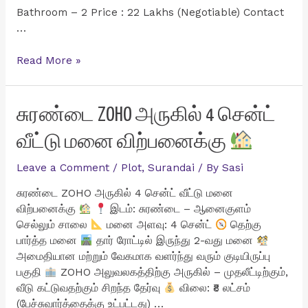
Bathroom – 2 Price : 22 Lakhs (Negotiable) Contact
…
தென்காசி
Read More »
மாவட்டம்
மாதாபுரத்தில்
மிகவும்
சுரண்டை ZOHO அருகில் 4 சென்ட்
குறைவான
வீட்டு மனை விற்பனைக்கு
விலையில்
1BHK
Leave a Comment
/
Plot
,
Surandai
/ By
Sasi
வீடு
விற்பனைக்கு
சுரண்டை ZOHO அருகில் 4 சென்ட் வீட்டு மனை
விற்பனைக்கு
இடம்: சுரண்டை – ஆனைகுளம்
செல்லும் சாலை
மனை அளவு: 4 சென்ட்
தெற்கு
பார்த்த மனை
தார் ரோட்டில் இருந்து 2-வது மனை
அமைதியான மற்றும் வேகமாக வளர்ந்து வரும் குடியிருப்பு
பகுதி
ZOHO அலுவலகத்திற்கு அருகில் – முதலீட்டிற்கும்,
வீடு கட்டுவதற்கும் சிறந்த தேர்வு
விலை: ₹8 லட்சம்
(பேச்சுவார்த்தைக்கு உட்பட்டது) …