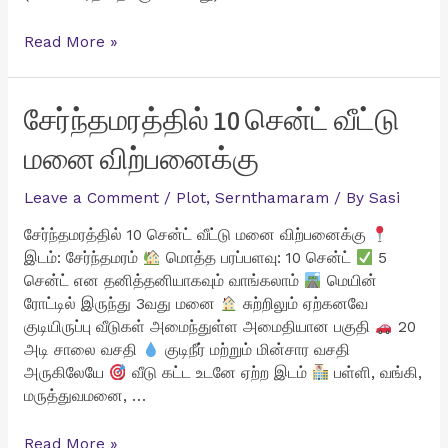
சுரண்டை
Read More »
ZOHO
அருகில்
4
சேர்ந்தமரத்தில் 10 சென்ட் வீட்டு
சென்ட்
மனை விற்பனைக்கு
வீட்டு
மனை
Leave a Comment
/
Plot
,
Sernthamaram
/ By
Sasi
விற்பனைக்கு
சேர்ந்தமரத்தில் 10 சென்ட் வீட்டு மனை விற்பனைக்கு
இடம்: சேர்ந்தமரம்
மொத்த பரப்பளவு: 10 சென்ட்
5
சென்ட் என தனித்தனியாகவும் வாங்கலாம்
மெயின்
ரோட்டில் இருந்து 3வது மனை
சுற்றிலும் ஏற்கனவே
குடியிருப்பு வீடுகள் அமைந்துள்ள அமைதியான பகுதி
20
அடி சாலை வசதி
குடிநீர் மற்றும் மின்சார வசதி
அருகிலேயே
வீடு கட்ட உடனே ஏற்ற இடம்
பள்ளி, வங்கி,
மருத்துவமனை, …
சேர்ந்தமரத்தில்
Read More »