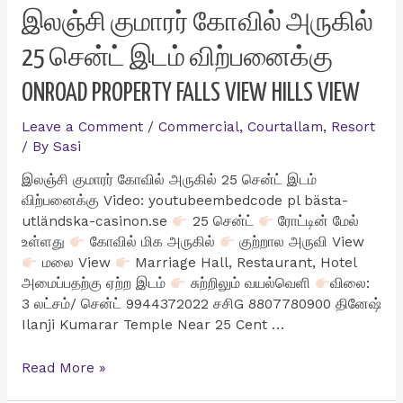
for
இலஞ்சி குமாரர் கோவில் அருகில்
sale
25 சென்ட் இடம் விற்பனைக்கு
on
the
ONROAD PROPERTY FALLS VIEW HILLS VIEW
National
Highway
Leave a Comment
/
Commercial
,
Courtallam
,
Resort
from
/ By
Sasi
Tenkasi
to
இலஞ்சி குமாரர் கோவில் அருகில் 25 சென்ட் இடம்
Kerala
விற்பனைக்கு Video: youtubeembedcode pl bästa-
utländska-casinon.se
25 சென்ட்
ரோட்டின் மேல்
உள்ளது
கோவில் மிக அருகில்
குற்றால அருவி View
மலை View
Marriage Hall, Restaurant, Hotel
அமைப்பதற்கு ஏற்ற இடம்
சுற்றிலும் வயல்வெளி
விலை:
3 லட்சம்/ சென்ட் 9944372022 சசிG 8807780900 தினேஷ்
Ilanji Kumarar Temple Near 25 Cent …
இலஞ்சி
Read More »
குமாரர்