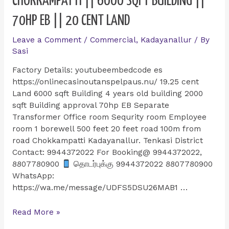
CHOKKAMPATTI || 6000 SQFT BUILDING ||
70HP EB || 20 CENT LAND
Leave a Comment
/
Commercial
,
Kadayanallur
/ By
Sasi
Factory Details: youtubeembedcode es
https://onlinecasinoutanspelpaus.nu/ 19.25 cent
Land 6000 sqft Building 4 years old building 2000
sqft Building approval 70hp EB Separate
Transformer Office room Sequrity room Employee
room 1 borewell 500 feet 20 feet road 100m from
road Chokkampatti Kadayanallur. Tenkasi District
Contact: 9944372022 For Booking@ 9944372022,
8807780900
தொடர்புக்கு 9944372022 8807780900
WhatsApp:
https://wa.me/message/UDFS5DSU26MAB1 …
Factory
Read More »
for