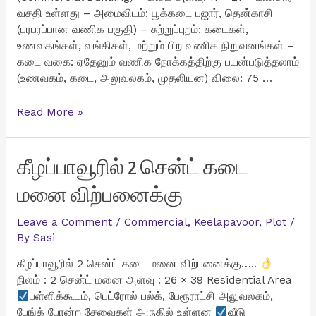
வசதி உள்ளது – அமைவிடம்: பூக்கடை பஜார், தென்காசி
(பரபரப்பான வணிக பகுதி) – சுற்றுப்புறம்: கடைகள்,
உணவகங்கள், வங்கிகள், மற்றும் பிற வணிக நிறுவனங்கள் –
கடை வகை: ஏதேனும் வணிக நோக்கத்திற்கு பயன்படுத்தலாம்
(உணவகம், கடை, அலுவலகம், முதலியன) விலை: 75 …
தென்காசி
Read More »
பூக்கடை
பஜாரில்
அருமையான
கீழப்பாவூரில் 2 சென்ட் கடை
கடை
மனை விற்பனைக்கு
விற்பனைக்கு
Leave a Comment
/
Commercial
,
Keelapavoor
,
Plot
/
By
Sasi
கீழப்பாவூரில் 2 சென்ட் கடை மனை விற்பனைக்கு…..
நிலம் : 2 சென்ட் மனை அளவு : 26 × 39 Residential Area
பள்ளிக்கூடம், பெட்ரோல் பல்க், பேரூராட்சி அலுவலகம்,
பேங்க் போன்ற சேவைகள் அருகில் உள்ளன
வீடு