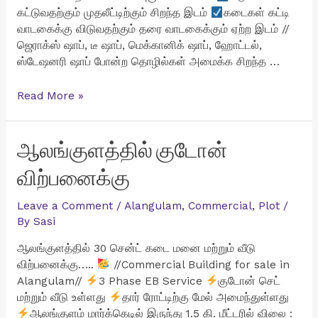
கட்டுவதற்கும் முதலீட்டிற்கும் சிறந்த இடம்
கடைகள் கட்டி
வாடகைக்கு விடுவதற்கும் தரை வாடகைக்கும் ஏற்ற இடம் //
ஜெராக்ஸ் ஷாப், டீ ஷாப், மெக்கானிக் ஷாப், ஹோட்டல்,
ஸ்டேஷனரி ஷாப் போன்ற தொழில்கள் அமைக்க சிறந்த …
கீழப்பாவூரில்
Read More »
2
சென்ட்
கடை
ஆலங்குளத்தில் குடோன்
மனை
விற்பனைக்கு
விற்பனைக்கு
Leave a Comment
/
Alangulam
,
Commercial
,
Plot
/
By
Sasi
ஆலங்குளத்தில் 30 சென்ட் கடை மனை மற்றும் வீடு
விற்பனைக்கு…..
//Commercial Building for sale in
Alangulam//
3 Phase EB Service
குடோன் செட்
மற்றும் வீடு உள்ளது
தார் ரோட்டிற்கு மேல் அமைந்துள்ளது
ஆலங்குளம் மார்க்கெடில் இருந்து 1.5 கி. மீட்டரில் விலை :