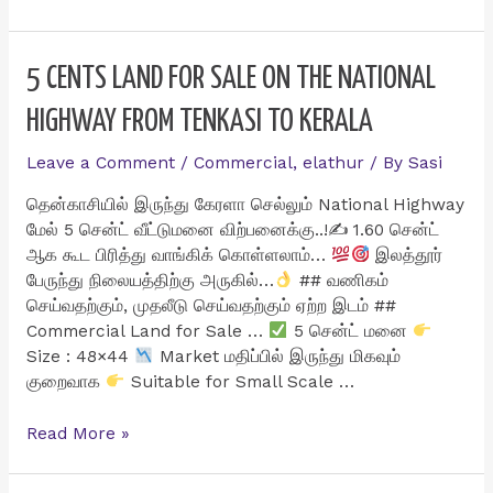
மெயின்
ரோட்டில்
4
5 CENTS LAND FOR SALE ON THE NATIONAL
சென்ட்
HIGHWAY FROM TENKASI TO KERALA
கடை
மனை
Leave a Comment
/
Commercial
,
elathur
/ By
Sasi
விற்பனைக்கு
தென்காசியில் இருந்து கேரளா செல்லும் National Highway
மேல் 5 சென்ட் வீட்டுமனை விற்பனைக்கு..!✍
1.60 சென்ட்
ஆக கூட பிரித்து வாங்கிக் கொள்ளலாம்…
இலத்தூர்
பேருந்து நிலையத்திற்கு அருகில்…
## வணிகம்
செய்வதற்கும், முதலீடு செய்வதற்கும் ஏற்ற இடம் ##
Commercial Land for Sale …
5 சென்ட் மனை
Size : 48×44
Market மதிப்பில் இருந்து மிகவும்
குறைவாக
Suitable for Small Scale …
5
Read More »
cents
land