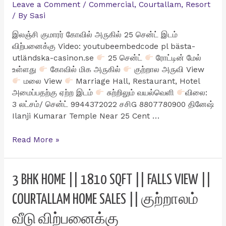
Leave a Comment
/
Commercial
,
Courtallam
,
Resort
/ By
Sasi
இலஞ்சி குமாரர் கோவில் அருகில் 25 சென்ட் இடம்
விற்பனைக்கு Video: youtubeembedcode pl bästa-
utländska-casinon.se
25 சென்ட்
ரோட்டின் மேல்
உள்ளது
கோவில் மிக அருகில்
குற்றால அருவி View
மலை View
Marriage Hall, Restaurant, Hotel
அமைப்பதற்கு ஏற்ற இடம்
சுற்றிலும் வயல்வெளி
விலை:
3 லட்சம்/ சென்ட் 9944372022 சசிG 8807780900 தினேஷ்
Ilanji Kumarar Temple Near 25 Cent …
இலஞ்சி
Read More »
குமாரர்
கோவில்
அருகில்
3 BHK HOME || 1810 SQFT || FALLS VIEW ||
25
COURTALLAM HOME SALES || குற்றாலம்
சென்ட்
இடம்
வீடு விற்பனைக்கு
விற்பனைக்கு