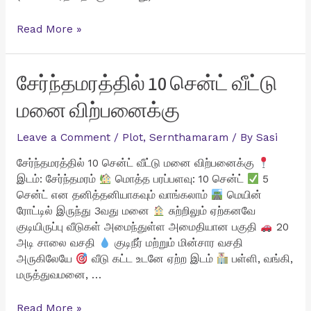
சுரண்டை
Read More »
ZOHO
அருகில்
4
சேர்ந்தமரத்தில் 10 சென்ட் வீட்டு
சென்ட்
மனை விற்பனைக்கு
வீட்டு
மனை
Leave a Comment
/
Plot
,
Sernthamaram
/ By
Sasi
விற்பனைக்கு
சேர்ந்தமரத்தில் 10 சென்ட் வீட்டு மனை விற்பனைக்கு
இடம்: சேர்ந்தமரம்
மொத்த பரப்பளவு: 10 சென்ட்
5
சென்ட் என தனித்தனியாகவும் வாங்கலாம்
மெயின்
ரோட்டில் இருந்து 3வது மனை
சுற்றிலும் ஏற்கனவே
குடியிருப்பு வீடுகள் அமைந்துள்ள அமைதியான பகுதி
20
அடி சாலை வசதி
குடிநீர் மற்றும் மின்சார வசதி
அருகிலேயே
வீடு கட்ட உடனே ஏற்ற இடம்
பள்ளி, வங்கி,
மருத்துவமனை, …
சேர்ந்தமரத்தில்
Read More »