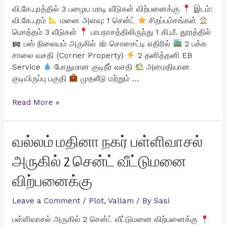
வி.கே.புரத்தில் 3 பழைய மாடி வீடுகள் விற்பனைக்கு
இடம்:
வி.கே.புரம்
மனை அளவு: 1 சென்ட்
சிறப்பம்சங்கள்
மொத்தம் 3 வீடுகள்
பாபநாசத்திலிருந்து 1 கி.மீ. தூரத்தில்
பஸ் நிலையம் அருகில்
சொசைட்டி எதிரில்
2 பக்க
சாலை வசதி (Corner Property)
2 தனித்தனி EB
Service
போதுமான குடிநீர் வசதி
அமைதியான
குடியிருப்பு பகுதி
முதலீடு மற்றும் …
வி.கே.புரத்தில்
Read More »
3
பழைய
மாடி
வல்லம் மதினா நகர் பள்ளிவாசல்
வீடுகள்
அருகில் 2 சென்ட் வீட்டுமனை
விற்பனைக்கு
விற்பனைக்கு
Leave a Comment
/
Plot
,
Vallam
/ By
Sasi
பள்ளிவாசல் அருகில் 2 சென்ட் வீட்டுமனை விற்பனைக்கு