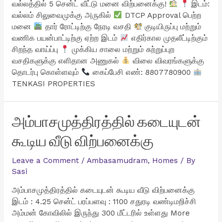
வல்லத்தில் 5 சென்ட் வீட்டு மனை விற்பனைக்கு!
இடம்:
வல்லம் சிலுவைமுக்கு அருகில்
DTCP Approval பெற்ற
மனை
தார் ரோட்டிற்கு நேரடி வசதி
குடியிருப்பு மற்றும்
வணிக பயன்பாட்டிற்கு ஏற்ற இடம்
எதிர்கால முதலீட்டிற்கும்
சிறந்த வாய்ப்பு
முக்கிய சாலை மற்றும் சுற்றுப்புற
வசதிகளுக்கு எளிதான அணுகல்
விலை விவரங்களுக்கு
தொடர்பு கொள்ளவும்
கைப்பேசி எண்: 8807780900
TENKASI PROPERTIES
அம்பாசமுத்திரத்தில் கடையுடன்
கூடிய வீடு விற்பனைக்கு
Leave a Comment
/
Ambasamudram
,
Homes
/ By
Sasi
அம்பாசமுத்திரத்தில் கடையுடன் கூடிய வீடு விற்பனைக்கு
இடம் : 4.25 சென்ட் பரப்பளவு : 1100 சதுரடி வண்டிமறிச்சி
அம்மன் கோவிலில் இருந்து 300 மீட்டரில் உள்ளது More