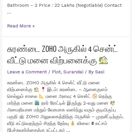
Bathroom – 2 Price : 22 Lakhs (Negotiable) Contact
…
தென்காசி
Read More »
மாவட்டம்
மாதாபுரத்தில்
மிகவும்
சுரண்டை ZOHO அருகில் 4 சென்ட்
குறைவான
வீட்டு மனை விற்பனைக்கு
விலையில்
1BHK
Leave a Comment
/
Plot
,
Surandai
/ By
Sasi
வீடு
விற்பனைக்கு
சுரண்டை ZOHO அருகில் 4 சென்ட் வீட்டு மனை
விற்பனைக்கு
இடம்: சுரண்டை – ஆனைகுளம்
செல்லும் சாலை
மனை அளவு: 4 சென்ட்
தெற்கு
பார்த்த மனை
தார் ரோட்டில் இருந்து 2-வது மனை
அமைதியான மற்றும் வேகமாக வளர்ந்து வரும் குடியிருப்பு
பகுதி
ZOHO அலுவலகத்திற்கு அருகில் – முதலீட்டிற்கும்,
வீடு கட்டுவதற்கும் சிறந்த தேர்வு
விலை: ₹8 லட்சம்
(பேச்சுவார்த்தைக்கு உட்பட்டது) …