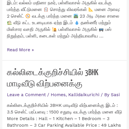
இடம்: வல்லம் மதினா நகர், பள்ளிவாசல் அருகில் வடக்கு
பார்த்த வீட்டுமனை
சொத்து விவரங்கள்
மனை அளவு:
2 சென்ட்
வடக்கு பார்த்த மனை
23 அடி அகல சாலை
வீடு கட்ட உடனடியாக ஏற்ற இடம்
தண்ணீர் மற்றும்
மின்சார வசதி அருகில்
பள்ளிவாசல் அருகில்
பஸ்
நிறுத்தம், பள்ளி, கடைகள் மற்றும் அத்தியாவசிய …
வல்லம்
Read More »
மதினா
நகர்
பள்ளிவாசல்
கல்லிடைக்குறிச்சியில் 3BHK
அருகில்
மாடிவீடு விற்பனைக்கு
2
சென்ட்
Leave a Comment
/
Homes
,
Kallidaikurichi
/ By
Sasi
வீட்டுமனை
விற்பனைக்கு
கல்லிடைக்குறிச்சியில் 3BHK மாடிவீடு விற்பனைக்கு இடம் :
3.5 சென்ட் பரப்பளவு : 1500 சதுரடி வடக்கு பார்த்த மனை வீடு
More Details : Hall – 1 Kitchen – 1 Bedroom – 3
Bathroom – 3 Car Parking Available Price : 49 Lakhs